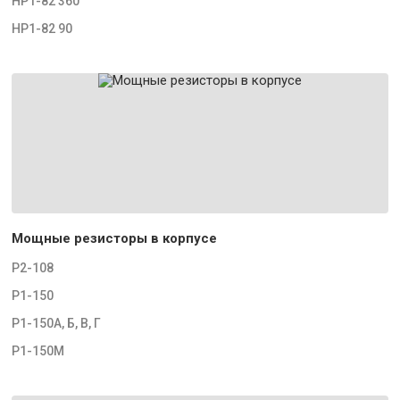
НР1-82 360
НР1-82 90
Мощные резисторы в корпусе
Р2-108
Р1-150
Р1-150А, Б, В, Г
Р1-150М