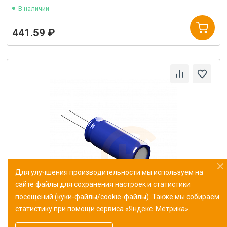
В наличии
441.59 ₽
Для улучшения производительности мы используем на
сайте файлы для сохранения настроек и статистики
посещений (куки-файлы/cookie-файлы). Также мы собираем
статистику при помощи сервиса «Яндекс. Метрика».
Конденсатор К10-47в-Н90-50В 2.2мкФ±80%/20%
ОЖ0.460.174ТУ