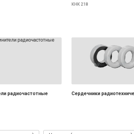
КНК 218
ели радиочастотные
Сердечники радиотехнич