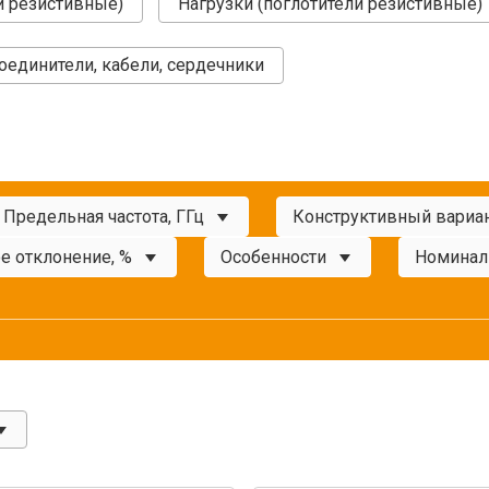
и резистивные)
Нагрузки (поглотители резистивные)
оединители, кабели, сердечники
Предельная частота, ГГц
Конструктивный вариа
е отклонение, %
Особенности
Номинал