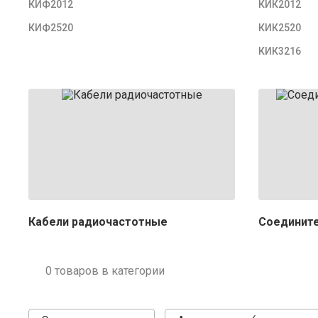
КИФ2012
КИК2012
КИФ2520
КИК2520
КИК3216
Кабели радиочастотные
Соединит
0 товаров в категории