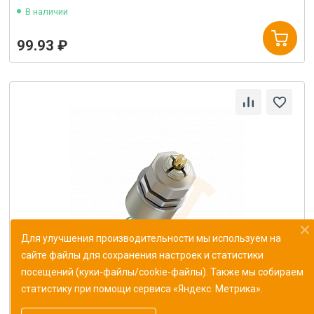
В наличии
99.93 ₽
Для улучшения производительности мы используем на
сайте файлы для сохранения настроек и статистики
посещений (куки-файлы/cookie-файлы). Также мы собираем
статистику при помощи сервиса «Яндекс. Метрика».
Резистор переменный СП5-20ВА-2 10кОм±10%
ОЖ0.468.540 ТУ