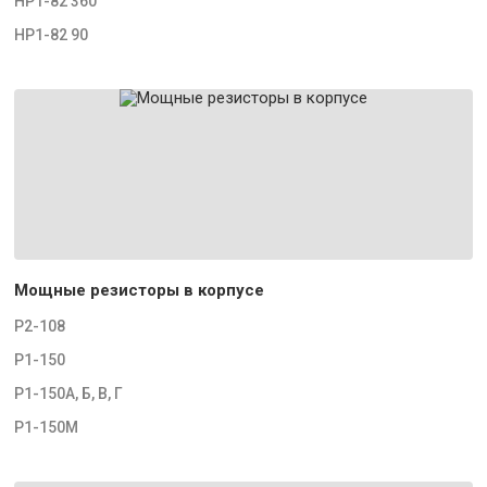
НР1-82 360
НР1-82 90
Мощные резисторы в корпусе
Р2-108
Р1-150
Р1-150А, Б, В, Г
Р1-150М