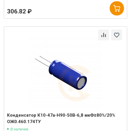
306.82 ₽
Конденсатор К10-47а-Н90-50В-6,8 мкФ±80%/20%
ОЖ0.460.174ТУ
В наличии