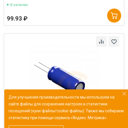
В наличии
99.93 ₽
Для улучшения производительности мы используем на
сайте файлы для сохранения настроек и статистики
посещений (куки-файлы/cookie-файлы). Также мы собираем
статистику при помощи сервиса «Яндекс. Метрика».
Конденсатор К10-43в-МП0 187 пФ±1%
ОЖ0.460.165ТУ (Монолит)