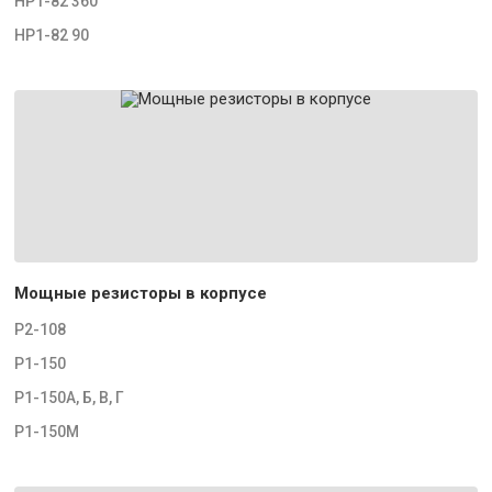
НР1-82 360
НР1-82 90
Мощные резисторы в корпусе
Р2-108
Р1-150
Р1-150А, Б, В, Г
Р1-150М