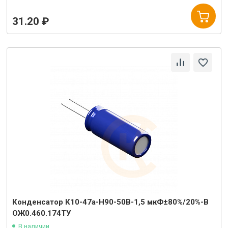
31.20 ₽
Конденсатор К10-47а-Н90-50В-1,5 мкФ±80%/20%-В
ОЖ0.460.174ТУ
В наличии