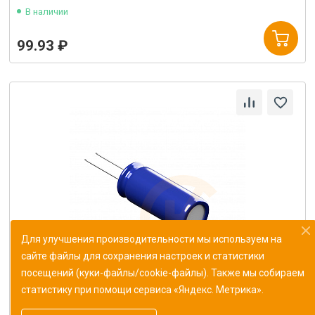
В наличии
99.93 ₽
Для улучшения производительности мы используем на
сайте файлы для сохранения настроек и статистики
посещений (куки-файлы/cookie-файлы). Также мы собираем
статистику при помощи сервиса «Яндекс. Метрика».
Конденсатор К10-43в-МП0 187 пФ±1%
ОЖ0.460.165ТУ (Монолит)