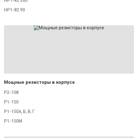
НР1-82 360
НР1-82 90
Мощные резисторы в корпусе
Р2-108
Р1-150
Р1-150А, Б, В, Г
Р1-150М