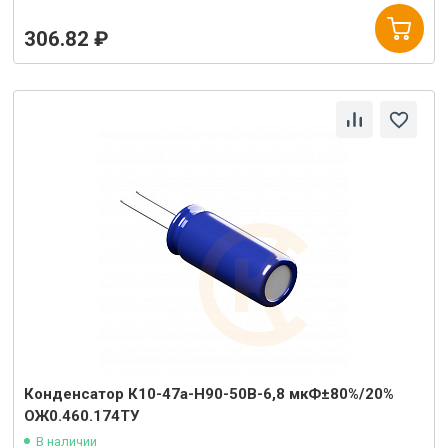
306.82 ₽
Конденсатор К10-47а-Н90-50В-6,8 мкФ±80%/20%
ОЖ0.460.174ТУ
В наличии