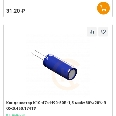
31.20 ₽
Конденсатор К10-47а-Н90-50В-1,5 мкФ±80%/20%-В
ОЖ0.460.174ТУ
В наличии