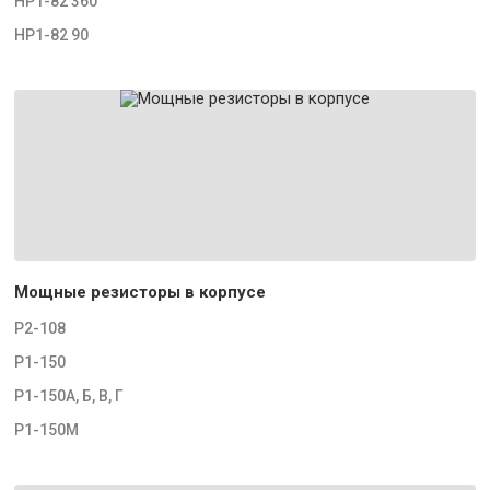
НР1-82 360
НР1-82 90
Мощные резисторы в корпусе
Р2-108
Р1-150
Р1-150А, Б, В, Г
Р1-150М