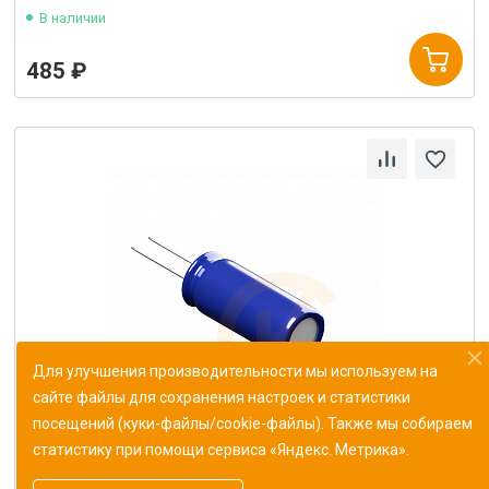
В наличии
485 ₽
Для улучшения производительности мы используем на
сайте файлы для сохранения настроек и статистики
посещений (куки-файлы/cookie-файлы). Также мы собираем
статистику при помощи сервиса «Яндекс. Метрика».
Конденсатор К10-43в-МП0 187 пФ±1%
ОЖ0.460.165ТУ (Монолит)