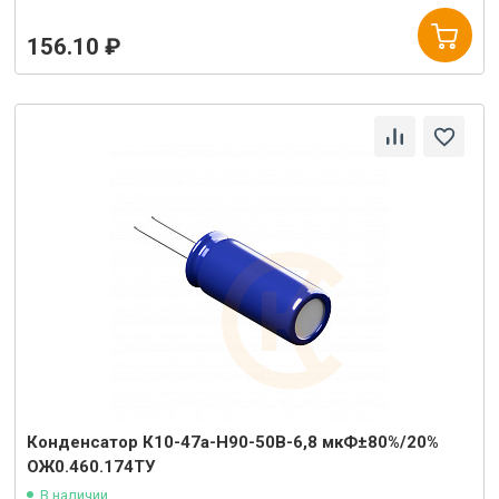
156.10 ₽
Конденсатор К10-47а-Н90-50В-6,8 мкФ±80%/20%
ОЖ0.460.174ТУ
В наличии