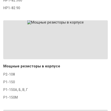
НР1-82 360
НР1-82 90
Мощные резисторы в корпусе
Р2-108
Р1-150
Р1-150А, Б, В, Г
Р1-150М