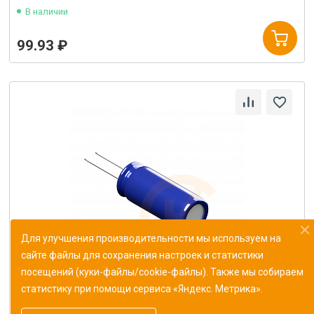
В наличии
99.93 ₽
Для улучшения производительности мы используем на
сайте файлы для сохранения настроек и статистики
посещений (куки-файлы/cookie-файлы). Также мы собираем
статистику при помощи сервиса «Яндекс. Метрика».
Конденсатор К10-43в-МП0 187 пФ±1%
ОЖ0.460.165ТУ (Монолит)