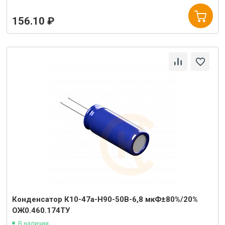
156.10 ₽
Конденсатор К10-47а-Н90-50В-6,8 мкФ±80%/20%
ОЖ0.460.174ТУ
В наличии