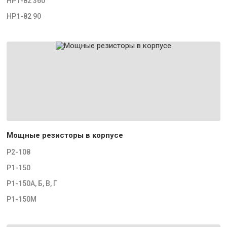
НР1-82 360
НР1-82 90
Мощные резисторы в корпусе
Р2-108
Р1-150
Р1-150А, Б, В, Г
Р1-150М