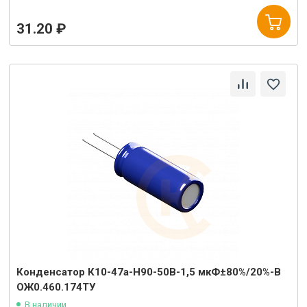
31.20 ₽
Конденсатор К10-47а-Н90-50В-1,5 мкФ±80%/20%-В
ОЖ0.460.174ТУ
В наличии