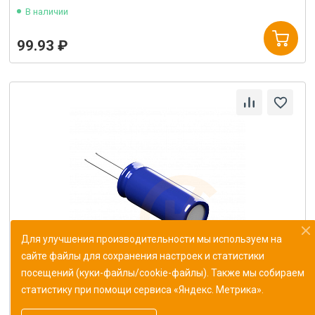
В наличии
99.93 ₽
Для улучшения производительности мы используем на
сайте файлы для сохранения настроек и статистики
посещений (куки-файлы/cookie-файлы). Также мы собираем
статистику при помощи сервиса «Яндекс. Метрика».
Конденсатор К10-43в-МП0 187 пФ±1%
ОЖ0.460.165ТУ (Монолит)