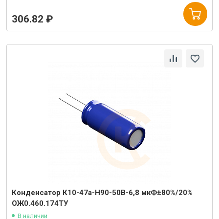
306.82 ₽
Конденсатор К10-47а-Н90-50В-6,8 мкФ±80%/20%
ОЖ0.460.174ТУ
В наличии