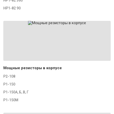
НР1-82 360
НР1-82 90
Мощные резисторы в корпусе
Р2-108
Р1-150
Р1-150А, Б, В, Г
Р1-150М