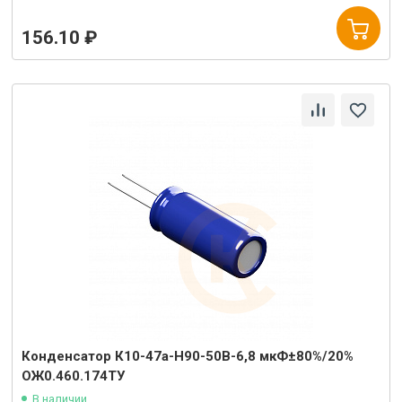
156.10 ₽
Конденсатор К10-47а-Н90-50В-6,8 мкФ±80%/20%
ОЖ0.460.174ТУ
В наличии