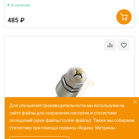
В наличии
485 ₽
Для улучшения производительности мы используем на
сайте файлы для сохранения настроек и статистики
посещений (куки-файлы/cookie-файлы). Также мы собираем
статистику при помощи сервиса «Яндекс. Метрика».
Резистор переменный СП5-16ВА-0.25Вт 2.2кОм±5%
ОЖО.468.519ТУ