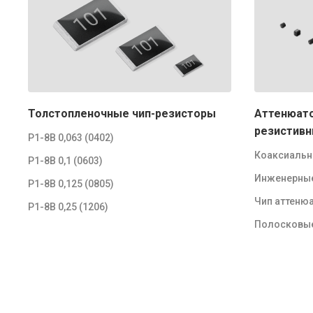
Толстопленочные чип-резисторы
Аттенюато
резистивн
Р1-8В 0,063 (0402)
Коаксиальн
Р1-8В 0,1 (0603)
Инженерны
Р1-8В 0,125 (0805)
Чип аттеню
Р1-8В 0,25 (1206)
Полосковые