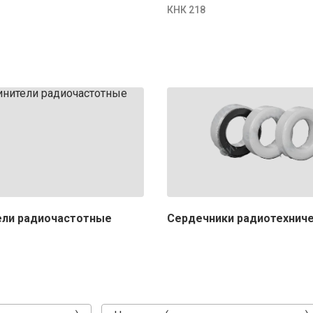
КНК 218
ели радиочастотные
Сердечники радиотехнич