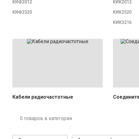
КИФ2012
КИК2012
КИФ2520
КИК2520
КИК3216
Кабели радиочастотные
Соединит
0 товаров в категории