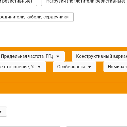
и резистивные)
Нагрузки (поглотители резистивные)
оединители, кабели, сердечники
Предельная частота, ГГц
Конструктивный вариа
е отклонение, %
Особенности
Номинал