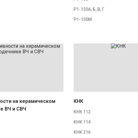
Р1-150А, Б, В, Г
Р1-150М
ости на керамическом
КНК
е ВЧ и СВЧ
КНК 112
КНК 114
КНК 216