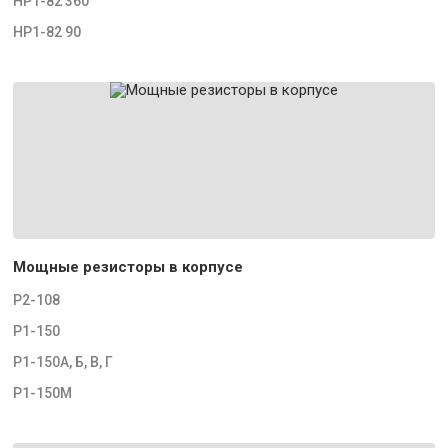
НР1-82 360
НР1-82 90
Мощные резисторы в корпусе
Р2-108
Р1-150
Р1-150А, Б, В, Г
Р1-150М