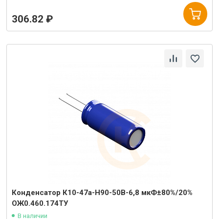
306.82 ₽
Конденсатор К10-47а-Н90-50В-6,8 мкФ±80%/20%
ОЖ0.460.174ТУ
В наличии