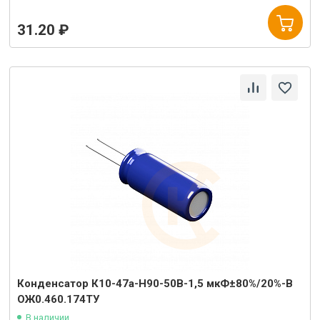
31.20 ₽
Конденсатор К10-47а-Н90-50В-1,5 мкФ±80%/20%-В
ОЖ0.460.174ТУ
В наличии