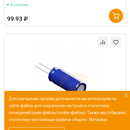
В наличии
99.93 ₽
Для улучшения производительности мы используем на
сайте файлы для сохранения настроек и статистики
посещений (куки-файлы/cookie-файлы). Также мы собираем
статистику при помощи сервиса «Яндекс. Метрика».
Конденсатор К10-43в-МП0 187 пФ±1%
ОЖ0.460.165ТУ (Монолит)