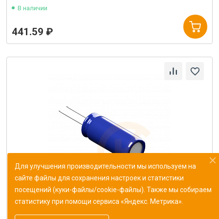
В наличии
441.59 ₽
Для улучшения производительности мы используем на
сайте файлы для сохранения настроек и статистики
посещений (куки-файлы/cookie-файлы). Также мы собираем
статистику при помощи сервиса «Яндекс. Метрика».
Конденсатор К10-47в-Н90-50В 2.2мкФ±80%/20%
ОЖ0.460.174ТУ