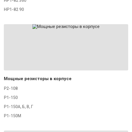
НР1-82 360
НР1-82 90
Мощные резисторы в корпусе
Р2-108
Р1-150
Р1-150А, Б, В, Г
Р1-150М