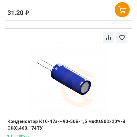
31.20 ₽
Конденсатор К10-47а-Н90-50В-1,5 мкФ±80%/20%-В
ОЖ0.460.174ТУ
В наличии