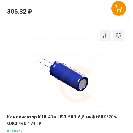
306.82 ₽
Конденсатор К10-47а-Н90-50В-6,8 мкФ±80%/20%
ОЖ0.460.174ТУ
В наличии