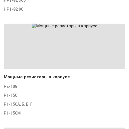
НР1-82 360
НР1-82 90
Мощные резисторы в корпусе
Р2-108
Р1-150
Р1-150А, Б, В, Г
Р1-150М