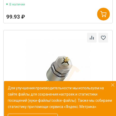
В наличии
99.93 ₽
Для улучшения производительности мы используем на
сайте файлы для сохранения настроек и статистики
посещений (куки-файлы/cookie-файлы). Также мы собираем
статистику при помощи сервиса «Яндекс. Метрика».
Резистор переменный СП5-20ВА-2 10кОм±10%
ОЖ0.468.540 ТУ