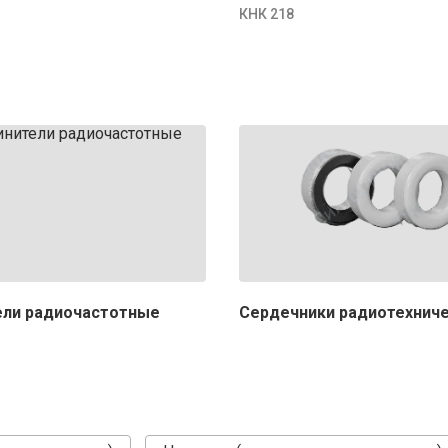
КНК 218
ели радиочастотные
Сердечники радиотехнич