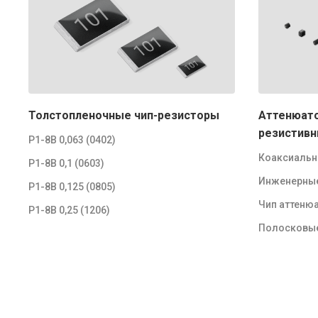
Толстопленочные чип-резисторы
Аттенюато
резистивн
Р1-8В 0,063 (0402)
Коаксиальн
Р1-8В 0,1 (0603)
Инженерны
Р1-8В 0,125 (0805)
Чип аттеню
Р1-8В 0,25 (1206)
Полосковые