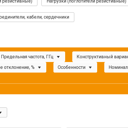
и резистивные)
Нагрузки (поглотители резистивные)
оединители, кабели, сердечники
Предельная частота, ГГц
Конструктивный вариа
е отклонение, %
Особенности
Номинал