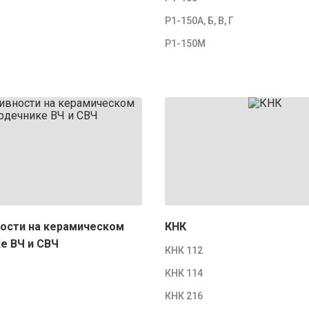
Р1-150А, Б, В, Г
Р1-150М
ости на керамическом
КНК
е ВЧ и СВЧ
КНК 112
КНК 114
КНК 216