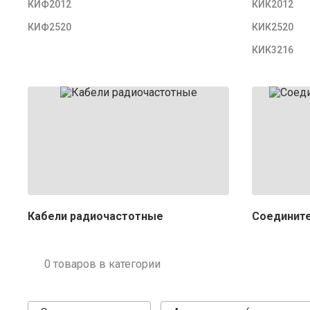
КИФ2012
КИК2012
КИФ2520
КИК2520
КИК3216
Кабели радиочастотные
Соединит
0 товаров в категории