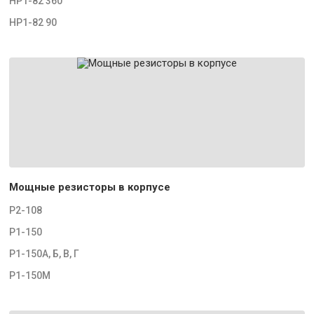
НР1-82 360
НР1-82 90
Мощные резисторы в корпусе
Р2-108
Р1-150
Р1-150А, Б, В, Г
Р1-150М