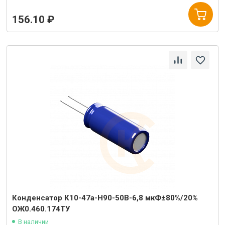
156.10 ₽
Конденсатор К10-47а-Н90-50В-6,8 мкФ±80%/20%
ОЖ0.460.174ТУ
В наличии