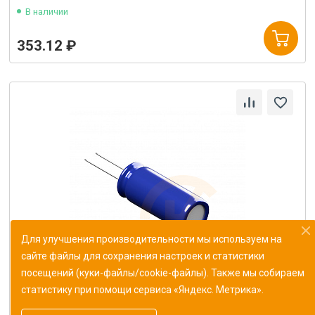
В наличии
353.12 ₽
Для улучшения производительности мы используем на
сайте файлы для сохранения настроек и статистики
посещений (куки-файлы/cookie-файлы). Также мы собираем
статистику при помощи сервиса «Яндекс. Метрика».
Конденсатор К10-43в-МП0 187 пФ±1%
ОЖ0.460.165ТУ (Монолит)