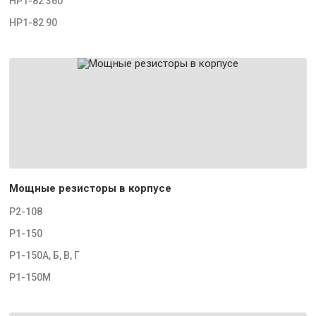
НР1-82 360
НР1-82 90
Мощные резисторы в корпусе
Р2-108
Р1-150
Р1-150А, Б, В, Г
Р1-150М