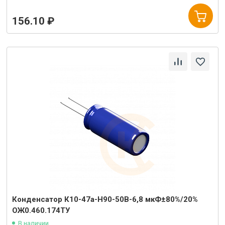
156.10 ₽
Конденсатор К10-47а-Н90-50В-6,8 мкФ±80%/20%
ОЖ0.460.174ТУ
В наличии