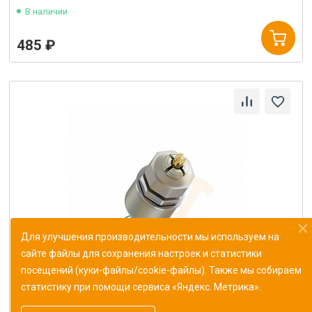
В наличии
485 ₽
Для улучшения производительности мы используем на
сайте файлы для сохранения настроек и статистики
посещений (куки-файлы/cookie-файлы). Также мы собираем
статистику при помощи сервиса «Яндекс. Метрика».
Резистор переменный СП5-16ВА-0.25Вт 2.2кОм±5%
ОЖО.468.519ТУ