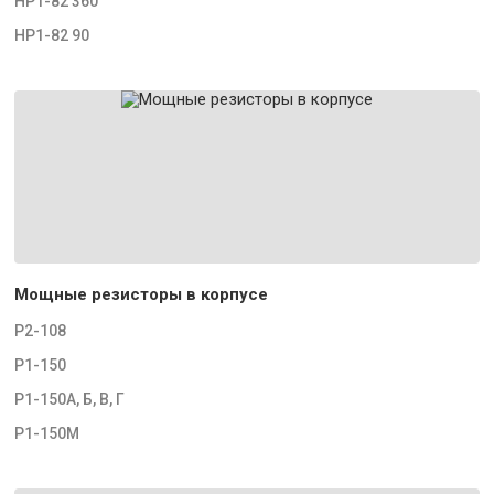
НР1-82 360
НР1-82 90
Мощные резисторы в корпусе
Р2-108
Р1-150
Р1-150А, Б, В, Г
Р1-150М