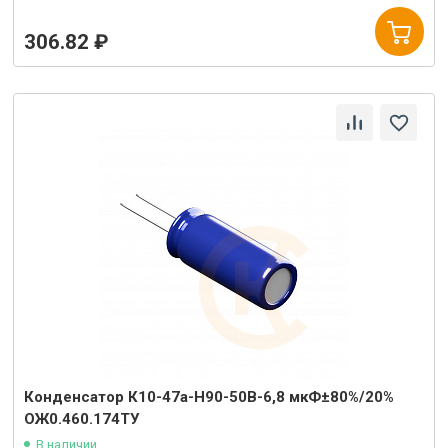
306.82 ₽
Конденсатор К10-47а-Н90-50В-6,8 мкФ±80%/20%
ОЖ0.460.174ТУ
В наличии