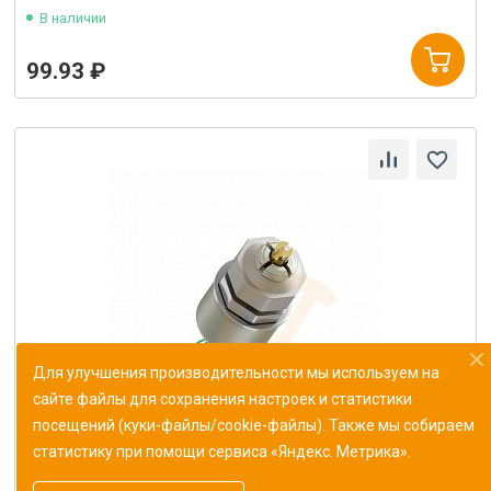
В наличии
99.93 ₽
Для улучшения производительности мы используем на
сайте файлы для сохранения настроек и статистики
посещений (куки-файлы/cookie-файлы). Также мы собираем
статистику при помощи сервиса «Яндекс. Метрика».
Резистор переменный СП5-20ВА-2 10кОм±10%
ОЖ0.468.540 ТУ