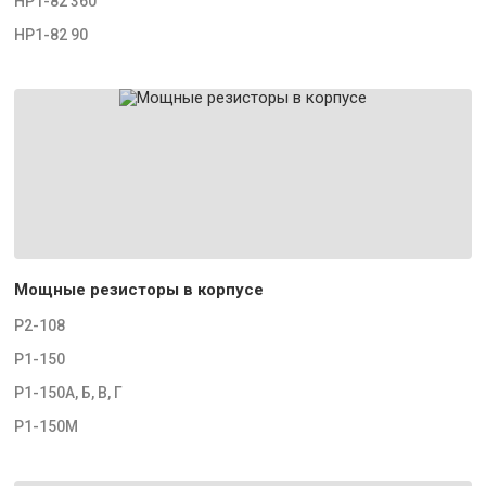
НР1-82 360
НР1-82 90
Мощные резисторы в корпусе
Р2-108
Р1-150
Р1-150А, Б, В, Г
Р1-150М