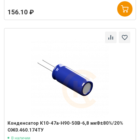
156.10 ₽
Конденсатор К10-47а-Н90-50В-6,8 мкФ±80%/20%
ОЖ0.460.174ТУ
В наличии