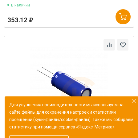
В наличии
353.12 ₽
Для улучшения производительности мы используем на
сайте файлы для сохранения настроек и статистики
посещений (куки-файлы/cookie-файлы). Также мы собираем
статистику при помощи сервиса «Яндекс. Метрика».
Конденсатор К10-43в-МП0 187 пФ±1%
ОЖ0.460.165ТУ (Монолит)