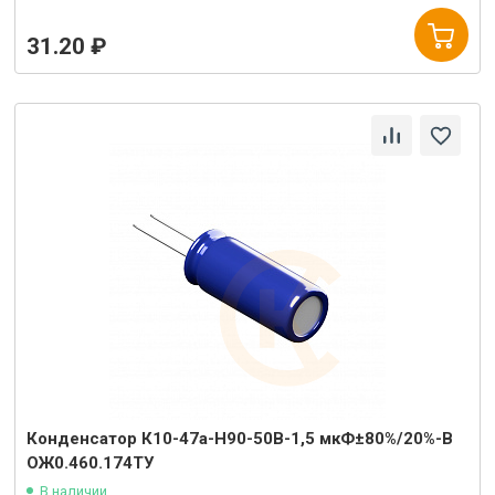
31.20 ₽
Конденсатор К10-47а-Н90-50В-1,5 мкФ±80%/20%-В
ОЖ0.460.174ТУ
В наличии