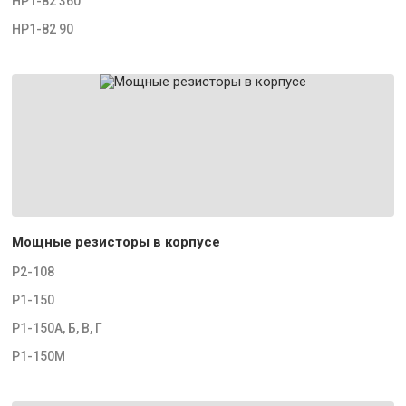
НР1-82 360
НР1-82 90
Мощные резисторы в корпусе
Р2-108
Р1-150
Р1-150А, Б, В, Г
Р1-150М