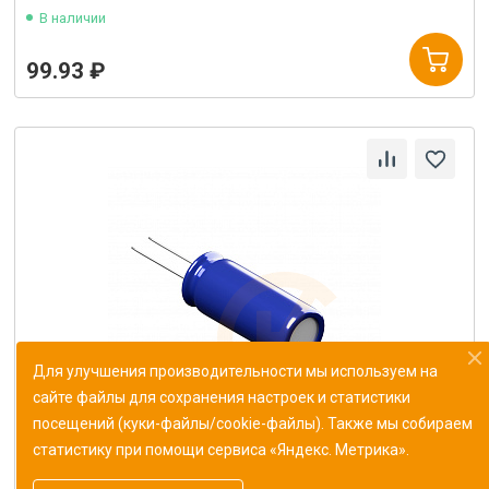
В наличии
99.93 ₽
Для улучшения производительности мы используем на
сайте файлы для сохранения настроек и статистики
посещений (куки-файлы/cookie-файлы). Также мы собираем
статистику при помощи сервиса «Яндекс. Метрика».
Конденсатор К10-43в-МП0 187 пФ±1%
ОЖ0.460.165ТУ (Монолит)