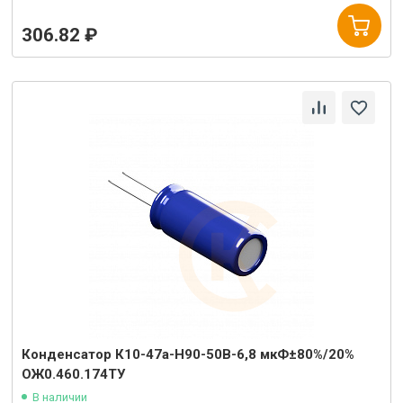
306.82 ₽
Конденсатор К10-47а-Н90-50В-6,8 мкФ±80%/20%
ОЖ0.460.174ТУ
В наличии