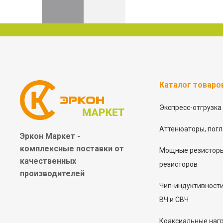
Каталог товаро
Экспресс-отгрузка
Аттенюаторы, погл
Эркон Маркет -
комплексные
поставки от
Мощные резисторы
качественных
резисторов
производителей
Чип-индуктивност
ВЧ и СВЧ
Коаксиальные наг