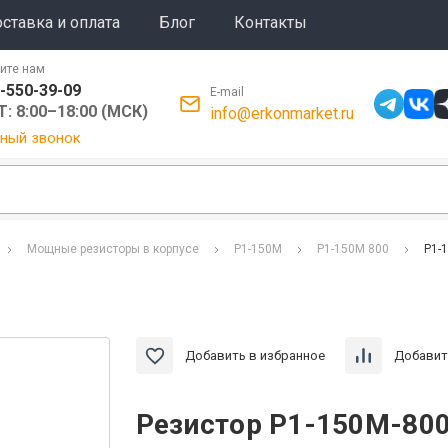
ставка и оплата
Блог
Контакты
ите нам
-550-39-09
E-mail
: 8:00–18:00 (МСК)
info@erkonmarket.ru
ный звонок
Мощные резисторы в корпусе
Р1-150М
Р1-150М 800
Р1-
Добавить в избранное
Добавит
Резистор Р1-150М-800 -