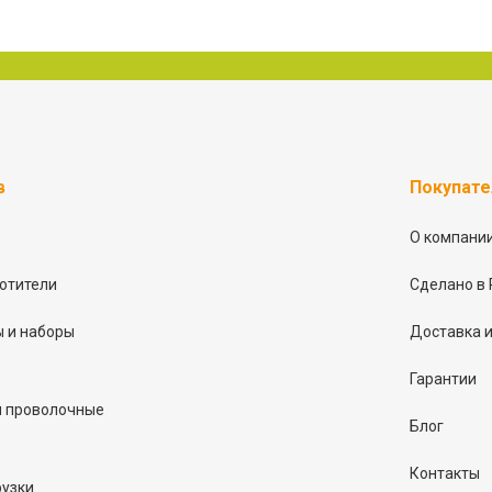
в
Покупат
О компани
отители
Сделано в 
 и наборы
Доставка и
Гарантии
и проволочные
Блог
Контакты
рузки