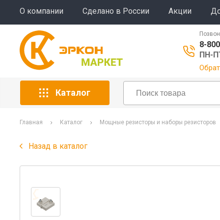
О компании
Сделано в России
Акции
До
Позвон
8-800
ПН-ПТ
Обрат
Каталог
Главная
Каталог
Мощные резисторы и наборы резисторов
Назад в каталог