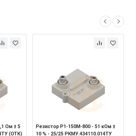
,1 Ом ± 5
Резистор Р1-150М-800 - 51 кОм ±
Р
4ТУ (ОТК)
10 % - 25/25 РКМУ.434110.014ТУ
1