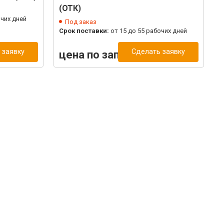
(ОТК)
очих дней
С
Под заказ
Срок поставки:
от 15 до 55 рабочих дней
 заявку
Сделать заявку
цена по запросу