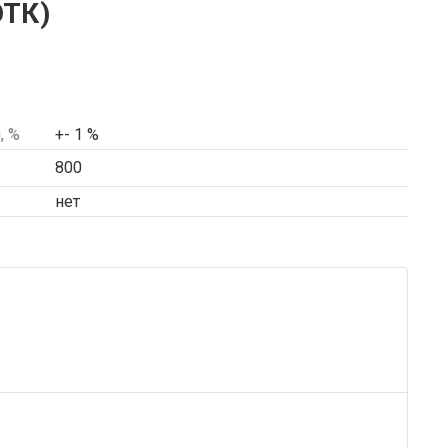
ОТК)
, %
+- 1 %
800
нет