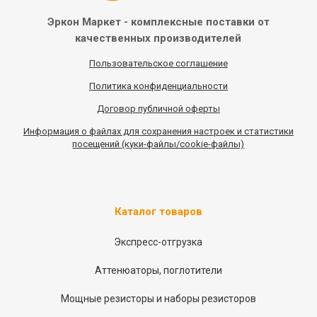
Эркон Маркет - комплексные
поставки от
качественных
производителей
Пользовательское соглашение
Политика конфиденциальности
Договор публичной оферты
Информация
о
файлах для сохранения настроек и статистики
посещений (куки-файлы/cookie-файлы)
Каталог товаров
Экспресс-отгрузка
Аттенюаторы, поглотители
Мощные резисторы и наборы резисторов