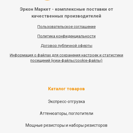
Эркон Маркет - комплексные
поставки от
качественных
производителей
Пользовательское соглашение
Политика конфиденциальности
Договор публичной оферты
Информация
о
файлах для сохранения настроек и статистики
посещений (куки-файлы/cookie-файлы)
Каталог товаров
Экспресс-отгрузка
Аттенюаторы, поглотители
Мощные резисторы и наборы резисторов