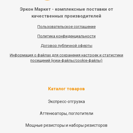
Эркон Маркет - комплексные
поставки от
качественных
производителей
Пользовательское соглашение
Политика конфиденциальности
Договор публичной оферты
Информация
о
файлах для сохранения настроек и статистики
посещений (куки-файлы/cookie-файлы)
Каталог товаров
Экспресс-отгрузка
Аттенюаторы, поглотители
Мощные резисторы и наборы резисторов