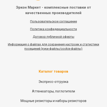
Эркон Маркет - комплексные
поставки от
качественных
производителей
Пользовательское соглашение
Политика конфиденциальности
Договор публичной оферты
Информация
о
файлах для сохранения настроек и статистики
посещений (куки-файлы/cookie-файлы)
Каталог товаров
Экспресс-отгрузка
Аттенюаторы, поглотители
Мощные резисторы и наборы резисторов