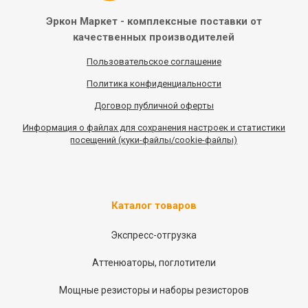
Эркон Маркет - комплексные
поставки от
качественных
производителей
Пользовательское соглашение
Политика конфиденциальности
Договор публичной оферты
Информация
о
файлах для сохранения настроек и статистики
посещений (куки-файлы/cookie-файлы)
Каталог товаров
Экспресс-отгрузка
Аттенюаторы, поглотители
Мощные резисторы и наборы резисторов