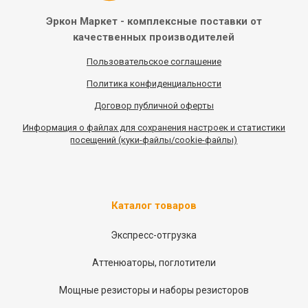
Эркон Маркет - комплексные
поставки от
качественных
производителей
Пользовательское соглашение
Политика конфиденциальности
Договор публичной оферты
Информация
о
файлах для сохранения настроек и статистики
посещений (куки-файлы/cookie-файлы)
Каталог товаров
Экспресс-отгрузка
Аттенюаторы, поглотители
Мощные резисторы и наборы резисторов