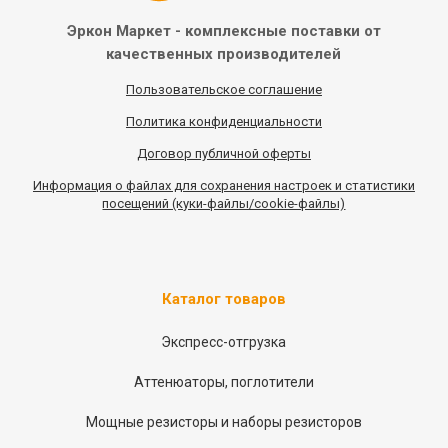
Эркон Маркет - комплексные
поставки от
качественных
производителей
Пользовательское соглашение
Политика конфиденциальности
Договор публичной оферты
Информация
о
файлах для сохранения настроек и статистики
посещений (куки-файлы/cookie-файлы)
Каталог товаров
Экспресс-отгрузка
Аттенюаторы, поглотители
Мощные резисторы и наборы резисторов