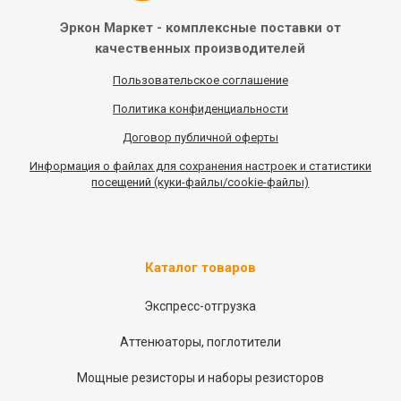
Эркон Маркет - комплексные
поставки от
качественных
производителей
Пользовательское соглашение
Политика конфиденциальности
Договор публичной оферты
Информация
о
файлах для сохранения настроек и статистики
посещений (куки-файлы/cookie-файлы)
Каталог товаров
Экспресс-отгрузка
Аттенюаторы, поглотители
Мощные резисторы и наборы резисторов