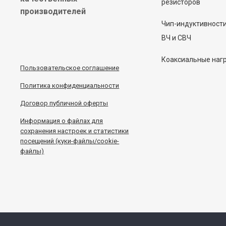
резисторов
производителей
Чип-индуктивност
ВЧ и СВЧ
Коаксиальные наг
Пользовательское соглашение
Политика конфиденциальности
Договор публичной оферты
Информация
о
файлах для
сохранения настроек и статистики
посещений (куки-файлы/cookie-
файлы)