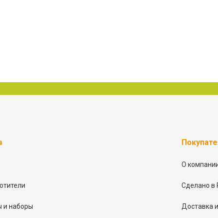
в
Покупат
О компани
отители
Сделано в 
 и наборы
Доставка и