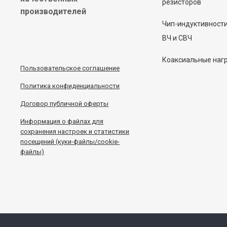
резисторов
производителей
Чип-индуктивност
ВЧ и СВЧ
Коаксиальные наг
Пользовательское соглашение
Политика конфиденциальности
Договор публичной оферты
Информация
о
файлах для
сохранения настроек и статистики
посещений (куки-файлы/cookie-
файлы)