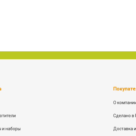
в
Покупат
О компани
отители
Сделано в 
 и наборы
Доставка и