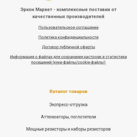
Эркон Маркет - комплексные
поставки от
качественных
производителей
Пользовательское соглашение
Политика конфиденциальности
Договор публичной оферты
Информация
о
файлах для сохранения настроек и статистики
посещений (куки-файлы/cookie-файлы)
Каталог товаров
Экспресс-отгрузка
Аттенюаторы, поглотители
Мощные резисторы и наборы резисторов