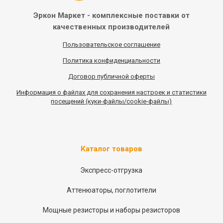
Эркон Маркет - комплексные
поставки от
качественных
производителей
Пользовательское соглашение
Политика конфиденциальности
Договор публичной оферты
Информация
о
файлах для сохранения настроек и статистики
посещений (куки-файлы/cookie-файлы)
Каталог товаров
Экспресс-отгрузка
Аттенюаторы, поглотители
Мощные резисторы и наборы резисторов