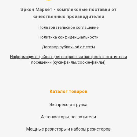
Эркон Маркет - комплексные
поставки от
качественных
производителей
Пользовательское соглашение
Политика конфиденциальности
Договор публичной оферты
Информация
о
файлах для сохранения настроек и статистики
посещений (куки-файлы/cookie-файлы)
Каталог товаров
Экспресс-отгрузка
Аттенюаторы, поглотители
Мощные резисторы и наборы резисторов