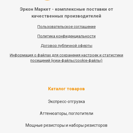
Эркон Маркет - комплексные
поставки от
качественных
производителей
Пользовательское соглашение
Политика конфиденциальности
Договор публичной оферты
Информация
о
файлах для сохранения настроек и статистики
посещений (куки-файлы/cookie-файлы)
Каталог товаров
Экспресс-отгрузка
Аттенюаторы, поглотители
Мощные резисторы и наборы резисторов