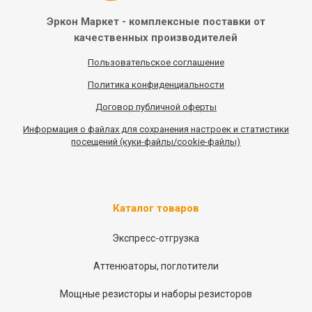
Эркон Маркет - комплексные
поставки от
качественных
производителей
Пользовательское соглашение
Политика конфиденциальности
Договор публичной оферты
Информация
о
файлах для сохранения настроек и статистики
посещений (куки-файлы/cookie-файлы)
Каталог товаров
Экспресс-отгрузка
Аттенюаторы, поглотители
Мощные резисторы и наборы резисторов