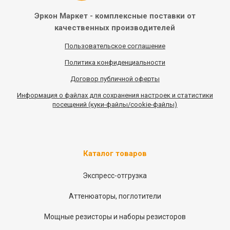
Эркон Маркет - комплексные
поставки от
качественных
производителей
Пользовательское соглашение
Политика конфиденциальности
Договор публичной оферты
Информация
о
файлах для сохранения настроек и статистики
посещений (куки-файлы/cookie-файлы)
Каталог товаров
Экспресс-отгрузка
Аттенюаторы, поглотители
Мощные резисторы и наборы резисторов