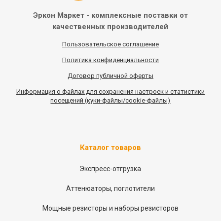
Эркон Маркет - комплексные
поставки от
качественных
производителей
Пользовательское соглашение
Политика конфиденциальности
Договор публичной оферты
Информация
о
файлах для сохранения настроек и статистики
посещений (куки-файлы/cookie-файлы)
Каталог товаров
Экспресс-отгрузка
Аттенюаторы, поглотители
Мощные резисторы и наборы резисторов