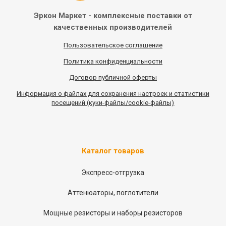
Эркон Маркет - комплексные
поставки от
качественных
производителей
Пользовательское соглашение
Политика конфиденциальности
Договор публичной оферты
Информация
о
файлах для сохранения настроек и статистики
посещений (куки-файлы/cookie-файлы)
Каталог товаров
Экспресс-отгрузка
Аттенюаторы, поглотители
Мощные резисторы и наборы резисторов