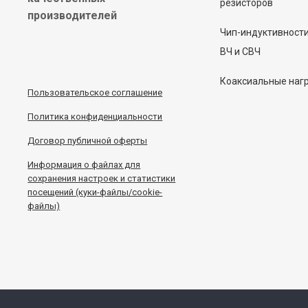
резисторов
производителей
Чип-индуктивност
ВЧ и СВЧ
Коаксиальные наг
Пользовательское соглашение
Политика конфиденциальности
Договор публичной оферты
Информация
о
файлах для
сохранения настроек и статистики
посещений (куки-файлы/cookie-
файлы)