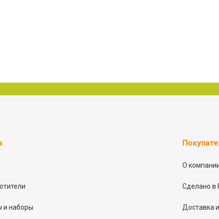
в
Покупат
О компани
отители
Сделано в 
 и наборы
Доставка и