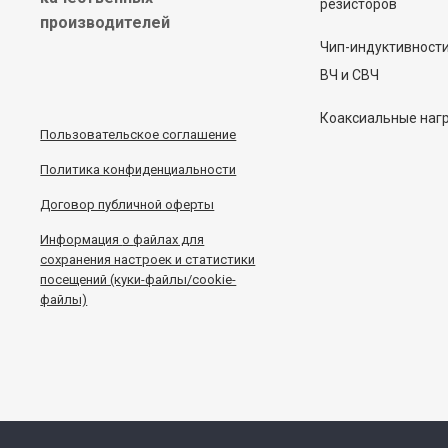
резисторов
производителей
Чип-индуктивност
ВЧ и СВЧ
Коаксиальные наг
Пользовательское соглашение
Политика конфиденциальности
Договор публичной оферты
Информация
о
файлах для
сохранения настроек и статистики
посещений (куки-файлы/cookie-
файлы)