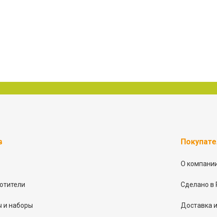
в
Покупат
О компани
отители
Сделано в 
 и наборы
Доставка и