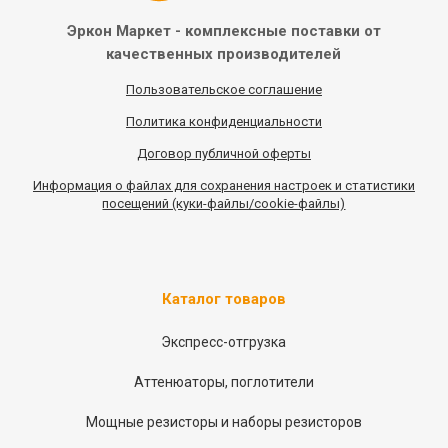
Эркон Маркет - комплексные
поставки от
качественных
производителей
Пользовательское соглашение
Политика конфиденциальности
Договор публичной оферты
Информация
о
файлах для сохранения настроек и статистики
посещений (куки-файлы/cookie-файлы)
Каталог товаров
Экспресс-отгрузка
Аттенюаторы, поглотители
Мощные резисторы и наборы резисторов