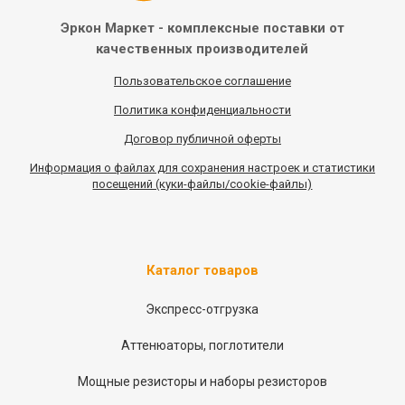
Эркон Маркет - комплексные
поставки от
качественных
производителей
Пользовательское соглашение
Политика конфиденциальности
Договор публичной оферты
Информация
о
файлах для сохранения настроек и статистики
посещений (куки-файлы/cookie-файлы)
Каталог товаров
Экспресс-отгрузка
Аттенюаторы, поглотители
Мощные резисторы и наборы резисторов