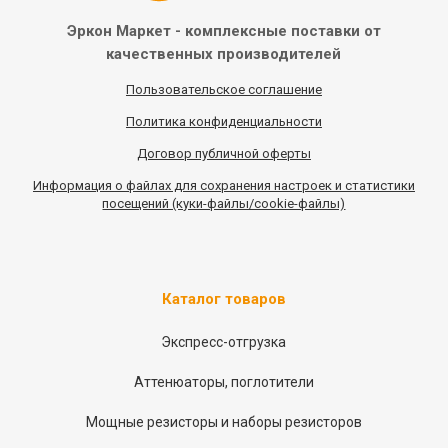
Эркон Маркет - комплексные
поставки от
качественных
производителей
Пользовательское соглашение
Политика конфиденциальности
Договор публичной оферты
Информация
о
файлах для сохранения настроек и статистики
посещений (куки-файлы/cookie-файлы)
Каталог товаров
Экспресс-отгрузка
Аттенюаторы, поглотители
Мощные резисторы и наборы резисторов