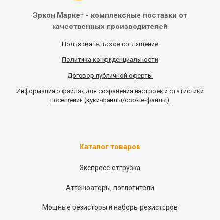
Эркон Маркет - комплексные
поставки от
качественных
производителей
Пользовательское соглашение
Политика конфиденциальности
Договор публичной оферты
Информация
о
файлах для сохранения настроек и статистики
посещений (куки-файлы/cookie-файлы)
Каталог товаров
Экспресс-отгрузка
Аттенюаторы, поглотители
Мощные резисторы и наборы резисторов