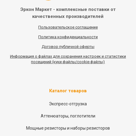
Эркон Маркет - комплексные
поставки от
качественных
производителей
Пользовательское соглашение
Политика конфиденциальности
Договор публичной оферты
Информация
о
файлах для сохранения настроек и статистики
посещений (куки-файлы/cookie-файлы)
Каталог товаров
Экспресс-отгрузка
Аттенюаторы, поглотители
Мощные резисторы и наборы резисторов