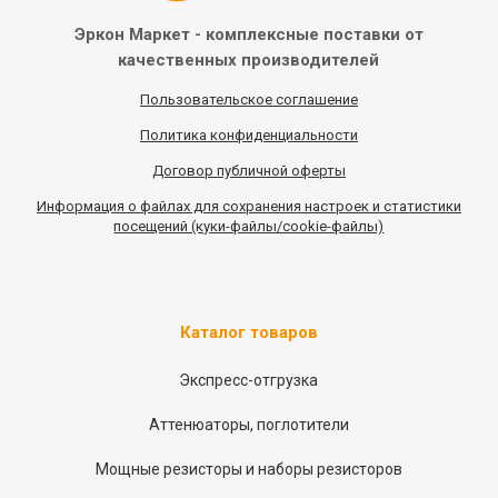
Эркон Маркет - комплексные
поставки от
качественных
производителей
Пользовательское соглашение
Политика конфиденциальности
Договор публичной оферты
Информация
о
файлах для сохранения настроек и статистики
посещений (куки-файлы/cookie-файлы)
Каталог товаров
Экспресс-отгрузка
Аттенюаторы, поглотители
Мощные резисторы и наборы резисторов