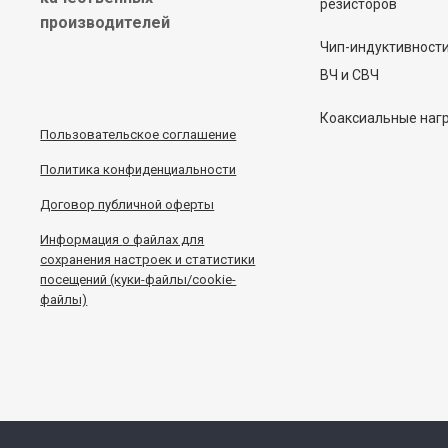
резисторов
производителей
Чип-индуктивност
ВЧ и СВЧ
Коаксиальные наг
Пользовательское соглашение
Политика конфиденциальности
Договор публичной оферты
Информация
о
файлах для
сохранения настроек и статистики
посещений (куки-файлы/cookie-
файлы)