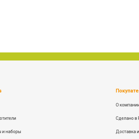
в
Покупат
О компани
отители
Сделано в 
 и наборы
Доставка и