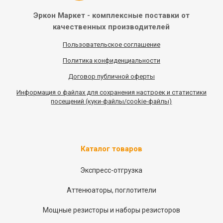
Эркон Маркет - комплексные
поставки от
качественных
производителей
Пользовательское соглашение
Политика конфиденциальности
Договор публичной оферты
Информация
о
файлах для сохранения настроек и статистики
посещений (куки-файлы/cookie-файлы)
Каталог товаров
Экспресс-отгрузка
Аттенюаторы, поглотители
Мощные резисторы и наборы резисторов