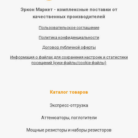
Эркон Маркет - комплексные
поставки от
качественных
производителей
Пользовательское соглашение
Политика конфиденциальности
Договор публичной оферты
Информация
о
файлах для сохранения настроек и статистики
посещений (куки-файлы/cookie-файлы)
Каталог товаров
Экспресс-отгрузка
Аттенюаторы, поглотители
Мощные резисторы и наборы резисторов