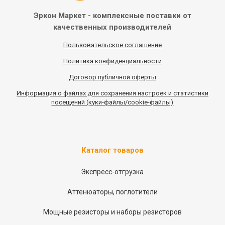
Эркон Маркет - комплексные
поставки от
качественных
производителей
Пользовательское соглашение
Политика конфиденциальности
Договор публичной оферты
Информация
о
файлах для сохранения настроек и статистики
посещений (куки-файлы/cookie-файлы)
Каталог товаров
Экспресс-отгрузка
Аттенюаторы, поглотители
Мощные резисторы и наборы резисторов